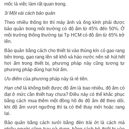
mốc là việc làm rất quan trọng.
3/ Một vài cách bảo quản
Theo nhiều thông tin thì máy ảnh và ống kính phải được
bảo quản trong môi trường có độ ẩm từ 45% đến 50%. Ở
môi trường thông thường tại Tp HCM có độ ẩm từ 65% trở
lên.
Bảo quản bằng cách cho thiết bị vào thùng kín có gạo rang
bên trong, gạo rang lên sẽ khô và háo nước nên sẽ hút hết
hơi ẩm trong thiết bị, phương pháp này cũng tương tự
phương pháp dùng hạt hút ẩm.
Ưu điểm
của phương pháp này là rẻ tiền.
Hạn chế
là không biết được độ ẩm là bao nhiêu, độ ẩm có
đạt ở mức cần thiết hay chưa? Điều này có thể khắc phục
bằng cách mua thêm một đồng hồ đo độ ẩm để theo dõi,
khi độ ẩm vượt ngưỡng thì ta có thể thay mới hoặc rang
lại.
Bảo quản bằng cách sưởi bằng đèn trái ớt là cách mà
nhiều người cũng hay sử dụng, bằng cách bỏ thiết bị vào