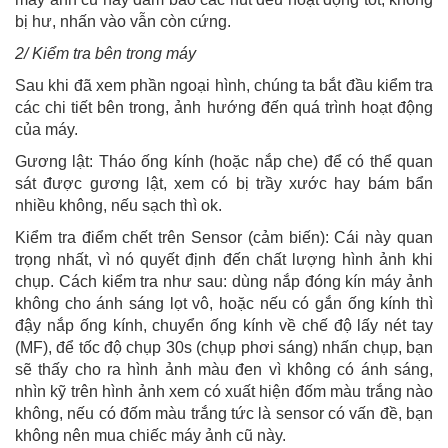
bị hư, nhấn vào vẫn còn cứng.
2/ Kiểm tra bên trong máy
Sau khi đã xem phần ngoại hình, chúng ta bắt đầu kiểm tra
các chi tiết bên trong, ảnh hướng đến quá trình hoạt động
của máy.
Gương lật: Tháo ống kính (hoặc nắp che) để có thể quan
sát được gương lật, xem có bị trầy xước hay bám bẩn
nhiều không, nếu sạch thì ok.
Kiểm tra điểm chết trên Sensor (cảm biến): Cái này quan
trọng nhất, vì nó quyết định đến chất lượng hình ảnh khi
chụp. Cách kiểm tra như sau: dùng nắp đóng kín máy ảnh
không cho ánh sáng lọt vô, hoặc nếu có gắn ống kính thì
đậy nắp ống kính, chuyển ống kính về chế độ lấy nét tay
(MF), để tốc độ chụp 30s (chụp phơi sáng) nhấn chụp, bạn
sẽ thấy cho ra hình ảnh màu đen vì không có ánh sáng,
nhìn kỹ trên hình ảnh xem có xuất hiện đốm màu trắng nào
không, nếu có đốm màu trắng tức là sensor có vấn đề, bạn
không nên mua chiếc máy ảnh cũ này.