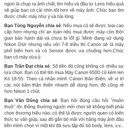
ngon là chụp ra ảnh chất, tìm hiểu và đầu tư Lens hiệu quả
sẽ giúp bạn có cái nhìn tốt hơn về máy ảnh. Chúc bạn tìm
được chiếc máy như ý và hài lòng
Bạn Tùng Nguyễn chia sẻ
: Nếu mua cũ sẽ được loại cao
cấp hơn nhưng chỉ an toàn nêú mua được máy còn thời
gian bảo hành dài và chưa bị lôĩ gì. Mình đang sử dụng
Nikon Dslr nhưng nếu với 7-8 triệu thì Canon sẽ là máy
phổ biến hơn và có Sensor được ưa chuộng hơn.Chúc
bạn có máy vừa ý.
Bạn Trần Đạt chia sẻ
: Số tiền đó cũng không có nhiều sự
lựa chọn. Bạn có thể tìm mua Máy Canon 650D cũ kèm len
Kit 18-55. Theo cá nhân mình Canon thân thiện, về vị trí
các nút bấm thân thiện nhanh dễ dùng hơn, đồ cũng rẻ
hơn Nikon 1 chút.
Bạn Văn Dũng chia sẻ
: Bạn hỏi đúng câu hỏi "muôn
thuở" rồi. thông thường người mới chơi sẽ không biết phải
chọn thương hiệu nào, có thể là được người quen có kiến
thức tư vấn giúp, sau đó gắn bó mãi với hãng máy ảnh đầu
tiên mình chọn vì một khi đã sưu tập đủ bộ body, lens, v.v...