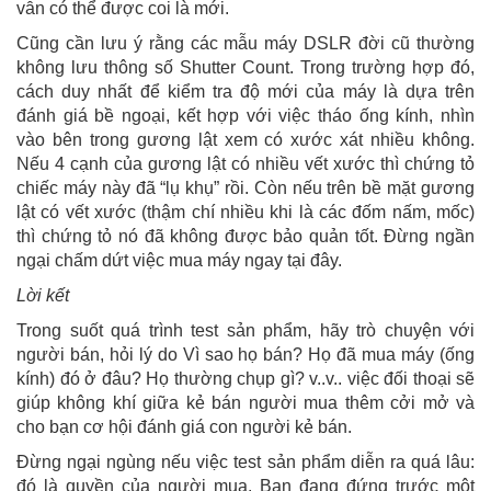
vẫn có thể được coi là mới.
Cũng cần lưu ý rằng các mẫu máy DSLR đời cũ thường
không lưu thông số Shutter Count. Trong trường hợp đó,
cách duy nhất để kiểm tra độ mới của máy là dựa trên
đánh giá bề ngoại, kết hợp với việc tháo ống kính, nhìn
vào bên trong gương lật xem có xước xát nhiều không.
Nếu 4 cạnh của gương lật có nhiều vết xước thì chứng tỏ
chiếc máy này đã “lụ khụ” rồi. Còn nếu trên bề mặt gương
lật có vết xước (thậm chí nhiều khi là các đốm nấm, mốc)
thì chứng tỏ nó đã không được bảo quản tốt. Đừng ngần
ngại chấm dứt việc mua máy ngay tại đây.
Lời kết
Trong suốt quá trình test sản phẩm, hãy trò chuyện với
người bán, hỏi lý do Vì sao họ bán? Họ đã mua máy (ống
kính) đó ở đâu? Họ thường chụp gì? v..v.. việc đối thoại sẽ
giúp không khí giữa kẻ bán người mua thêm cởi mở và
cho bạn cơ hội đánh giá con người kẻ bán.
Đừng ngại ngùng nếu việc test sản phẩm diễn ra quá lâu:
đó là quyền của người mua. Bạn đang đứng trước một