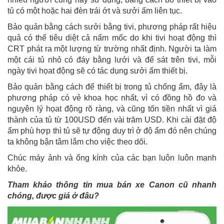
tủ có một hoặc hai đèn trái ớt và sưởi ấm liên tục.
Bảo quản bằng cách sưởi bằng tivi, phương pháp rất hiệu
quả có thể tiêu diệt cả nấm mốc do khi tivi hoạt động thì
CRT phát ra một lượng từ trường nhất định. Người ta làm
một cái tủ nhỏ có đáy bằng lưới và để sát trên tivi, mỗi
ngày tivi họat động sẽ có tác dụng sưởi ấm thiết bị.
Bảo quản bằng cách để thiết bị trong tủ chống ẩm, đây là
phương pháp có vẻ khoa học nhất, vì có đồng hồ đo và
nguyên l‎ý họat động rõ ràng, và cũng tốn tiền nhất vì giá
thành của tủ từ 100USD đến vài trăm USD. Khi cài đặt độ
ẩm phù hợp thì tủ sẽ tự động duy trì ở độ ẩm đó nên chúng
ta không bận tâm lắm cho việc theo dõi.
Chúc máy ảnh và ống kính của các bạn luôn luôn mạnh
khỏe.
Tham khảo thông tin mua bán xe Canon cũ nhanh
chóng, được giá ở đâu?