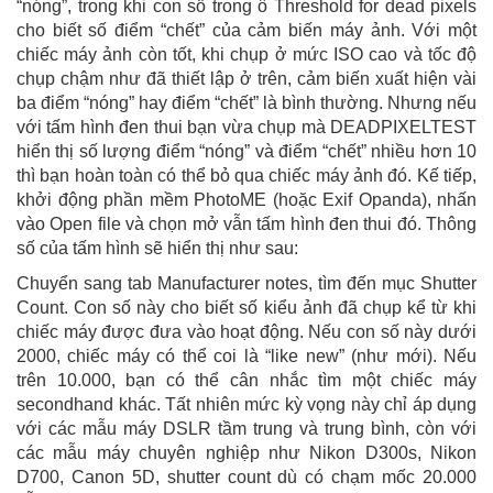
“nóng”, trong khi con số trong ô Threshold for dead pixels
cho biết số điểm “chết” của cảm biến máy ảnh. Với một
chiếc máy ảnh còn tốt, khi chụp ở mức ISO cao và tốc độ
chụp chậm như đã thiết lập ở trên, cảm biến xuất hiện vài
ba điểm “nóng” hay điểm “chết” là bình thường. Nhưng nếu
với tấm hình đen thui bạn vừa chụp mà DEADPIXELTEST
hiển thị số lượng điểm “nóng” và điểm “chết” nhiều hơn 10
thì bạn hoàn toàn có thể bỏ qua chiếc máy ảnh đó. Kế tiếp,
khởi động phần mềm PhotoME (hoặc Exif Opanda), nhấn
vào Open file và chọn mở vẫn tấm hình đen thui đó. Thông
số của tấm hình sẽ hiển thị như sau:
Chuyển sang tab Manufacturer notes, tìm đến mục Shutter
Count. Con số này cho biết số kiểu ảnh đã chụp kể từ khi
chiếc máy được đưa vào hoạt động. Nếu con số này dưới
2000, chiếc máy có thể coi là “like new” (như mới). Nếu
trên 10.000, bạn có thể cân nhắc tìm một chiếc máy
secondhand khác. Tất nhiên mức kỳ vọng này chỉ áp dụng
với các mẫu máy DSLR tầm trung và trung bình, còn với
các mẫu máy chuyên nghiệp như Nikon D300s, Nikon
D700, Canon 5D, shutter count dù có chạm mốc 20.000