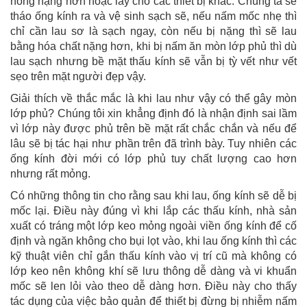
hỏng nặng hơn hoặc lây cho các thiết bị khác. Chúng ta sẽ
tháo ống kính ra và vệ sinh sạch sẽ, nếu nấm mốc nhẹ thì
chỉ cần lau sơ là sạch ngay, còn nếu bị nặng thì sẽ lau
bằng hóa chất nặng hơn, khi bị nấm ăn mòn lớp phủ thì dù
lau sạch nhưng bề mặt thấu kính sẽ vẫn bị tỳ vết như vết
sẹo trên mặt người đẹp vậy.
Giải thích về thắc mắc là khi lau như vậy có thể gây mòn
lớp phủ? Chúng tôi xin khẳng định đó là nhận định sai lầm
vì lớp này được phủ trên bề mặt rất chắc chắn và nếu để
lâu sẽ bị tác hại như phần trên đã trình bày. Tuy nhiên các
ống kính đời mới có lớp phủ tuy chất lượng cao hơn
nhưng rất mỏng.
Có những thông tin cho rằng sau khi lau, ống kính sẽ dễ bị
mốc lại. Điều này đúng vì khi lắp các thấu kính, nhà sản
xuất có tráng một lớp keo mỏng ngoài viền ống kính để cố
định và ngăn không cho bụi lọt vào, khi lau ống kính thì các
kỹ thuật viên chỉ gắn thấu kính vào vị trí cũ mà không có
lớp keo nên không khí sẽ lưu thông dễ dàng và vi khuẩn
mốc sẽ len lỏi vào theo dễ dàng hơn. Điều này cho thấy
tác dụng của việc bảo quản để thiết bị đừng bị nhiễm nấm