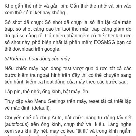
Khe gắn thẻ nhớ và gắn pin: Gắn thử thẻ nhớ và pin vào
xem thử có bị kẹt hay không.
Số shot đã chụp: Số shot đã chụp là số lần lật của màn
trập, số shot càng cao thì tuổi thọ màn trập càng giảm do
đó giá sẽ càng rẻ. Có nhiều phần mềm có thể check được
số shot này, phổ biến nhất là phần mềm EOSMSG bạn có
thể download trên google.
3/ Kiểm tra hoạt động của máy
Nếu chiếc máy bạn đang test vượt qua được tất cả các
bước kiểm tra ngoại hình trên đây thì có thể chuyển sang
tiến hành kiểm tra hoạt động của máy theo các bước sau:
Lắp pin, thẻ nhớ, ống kính, bật máy lên.
Truy cập vào Menu Settings trên máy, reset tất cả thiết lập
về mặc định (default).
Chuyển chế độ chụp Auto, bật chức năng tự động lấy nét
(autofocus) trên ống kính, chụp thử vài kiểu. Lắng nghe
xem sau khi lấy nét, máy có kêu “tít tít” và trong kính ngắm