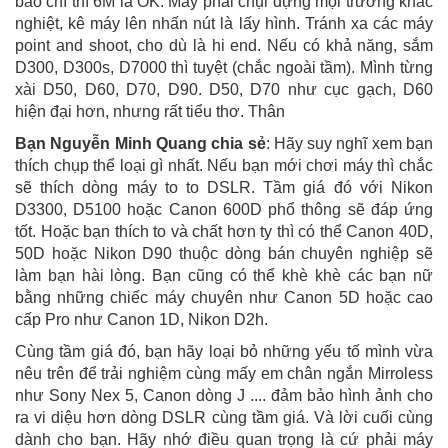
báo chí thì 6M là OK. Máy phải chụi đựng mội trường khắc
nghiệt, kê máy lên nhấn nút là lấy hình. Tránh xa các máy
point and shoot, cho dù là hi end. Nếu có khả năng, sắm
D300, D300s, D7000 thì tuyệt (chắc ngoài tầm). Mình từng
xài D50, D60, D70, D90. D50, D70 như cục gạch, D60
hiện đại hơn, nhưng rất tiểu thơ. Thân
Bạn Nguyễn Minh Quang chia sẻ
: Hãy suy nghĩ xem bạn
thích chụp thể loại gì nhất. Nếu bạn mới chơi máy thì chắc
sẽ thích dòng máy to to DSLR. Tầm giá đó với Nikon
D3300, D5100 hoặc Canon 600D phổ thông sẽ đáp ứng
tốt. Hoặc bạn thích to và chất hơn ty thì có thể Canon 40D,
50D hoặc Nikon D90 thuộc dòng bán chuyên nghiệp sẽ
làm bạn hài lòng. Bạn cũng có thể khè khè các bạn nữ
bằng những chiếc máy chuyên như Canon 5D hoặc cao
cấp Pro như Canon 1D, Nikon D2h.
Cùng tầm giá đó, bạn hãy loại bỏ những yếu tố mình vừa
nêu trên để trải nghiệm cùng mấy em chân ngắn Mirroless
như Sony Nex 5, Canon dòng J .... đảm bảo hình ảnh cho
ra vi diệu hơn dòng DSLR cùng tầm giá. Và lời cuối cùng
dành cho bạn. Hãy nhớ điều quan trọng là cứ phải máy