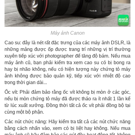
Máy ảnh Canon
Cao su: đây là nét rất đặc trưng của các máy ảnh DSLR, là
những mảng được ốp được trang trí những vị trí thường
xuyên tiếp xúc với photographer để tăng độ bám. Nếu mua
máy ảnh cũ, bạn phải kiểm tra xem cao su có bị bong ra
hay bị nhão không, nếu có hiện tượng này chứng tỏ máy
ảnh không được bảo quản kỹ, tiếp xúc với nhiệt độ cao
trong thời gian dài...
Ốc vít: Phải đảm bảo rằng ốc vít không bị mòn ở các góc,
nếu bị mòn chứng tỏ máy đã được tháo ra ít nhất 1 lần kể
từ lúc xuất xưởng. Đồng thời tất cả ốc vít phải đồng bộ tại
cùng một bộ phận.
Các nút chức năng: Hãy kiểm tra tất cả các nút chức năng
bằng cách nhấn vào, xem có bị liệt hay không. Nếu mua
máy ảnh cũ hãy đảm bảo các nút đều hoạt động tốt, không