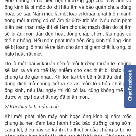
Như chúng ta đã biết, bệnh thường gặp của máy ảnh và
ống kính là bị mốc do khí hậu ẩm và bảo quản chưa đúng
hoặc sơ sài. Nấm mốc là một lọai vi khuẩn phát triển mạnh
trong môi trường có độ ẩm từ 60% trở lên. Nếu nấm phát
triển trên thân máy thì sẽ làm cho các mạch điện do bị ẩm
sẽ bị ăn mòn dẫn đến họat động chập chờn, lâu ngày có
thể hư hỏng. Nếu nấm phát triển trên ống kính thì ống kính
sẽ bị loang lổ như rễ tre làm cho ảnh bị giảm chất lượng, bị
halo hoặc rất mờ.
Do là một lọai vi khuẩn nên ở môi trường thuận lợi chúng
sẽ lan ra và có thể lây nhiễm cho các thiết bị khác nếu
chúng ta để gần nhau. Khi tồn tại trên bề mặt thấu kính các
dung dịch mà chúng tiết ra sẽ ăn mòn lớp hóa chất phủ
ống kính, nếu lâu ngày thì dù có lau cũng không thể hết
được vì lớp hóa chất này đã bị ăn mòn.
2/ Khi thiết bị bị nấm mốc
Khi mới phát hiện máy ảnh hoặc ống kính bị nấm mốc
chúng ta nên đem bảo hành hoặc bảo dưỡng càng sớm
càng tốt, điều này sẽ tránh cho thiết bị của chúng ta bị hư