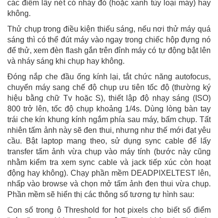
các điểm lấy nét có nháy đỏ (hoặc xanh tùy loại máy) hay
không.
Thử chụp trong điều kiện thiếu sáng, nếu nơi thử máy quá
sáng thì có thể đút máy vào ngay trong chiếc hộp đựng nó
để thử, xem đèn flash gắn trên đỉnh máy có tự động bật lên
và nháy sáng khi chụp hay không.
Đóng nắp che đầu ống kính lại, tắt chức năng autofocus,
chuyển máy sang chế độ chụp ưu tiên tốc độ (thường ký
hiệu bằng chữ Tv hoặc S), thiết lập độ nhạy sáng (ISO)
800 trở lên, tốc độ chụp khoảng 1/4s. Dùng lòng bàn tay
trái che kín khung kính ngắm phía sau máy, bấm chụp. Tất
nhiên tấm ảnh này sẽ đen thui, nhưng như thế mới đạt yêu
cầu. Bật laptop mang theo, sử dụng sync cable để lấy
transfer tấm ảnh vừa chụp vào máy tính (bước này cũng
nhằm kiểm tra xem sync cable và jack tiếp xúc còn hoạt
động hay không). Chạy phần mềm DEADPIXELTEST lên,
nhấp vào browse và chọn mở tấm ảnh đen thui vừa chụp.
Phần mềm sẽ hiển thị các thông số tương tự hình sau:
Con số trong ô Threshold for hot pixels cho biết số điểm