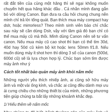
rất đắt tiền của cùng một hãng thì sẽ ngại không muốn
chuyển hết qua hãng khác đâu . Cá nhân mình đang gắn
bó với dòng Canon. Bạn đưa ra câu hỏi chung chung nên
mình chỉ trả lời tổng quát. Bạn thích mua máy compact hay
dslr, hoặc mirrorless? Theo mình sinh viên báo chí chắc
sau này sẽ cần dùng Dslr, vậy với tầm giá đó bạn chỉ có
thể mua máy cũ mà thôi. Mình dùng Canon nên sẽ tư vấn
canon. Nếu mua máy cũ cao shot thì bạn có thể tìm 30d,
40d hay 50d cũ kèm bộ kit hoặc lens 50mm f/1.8. Nếu
muốn dùng máy ít shot hơn thì dòng 3 số của canon (500d,
600d cũ) sẽ là lựa chọn hợp lý. Chúc bạn sớm tìm được
máy ảnh như ý
Cách tốt nhất bảo quản máy ảnh khỏi nấm mốc
Những người yêu thích nhiếp ảnh, ai cũng sở hữu máy
ảnh và một vài ống kính, và chắc ai cũng đều dành mọi ưu
ái cưng chiều cho những thiết bị của mình, những phương
tiện giúp chúng ta bắt lấy những khoảnh khắc đẹp.
1/ Hiểu thêm về nấm mốc