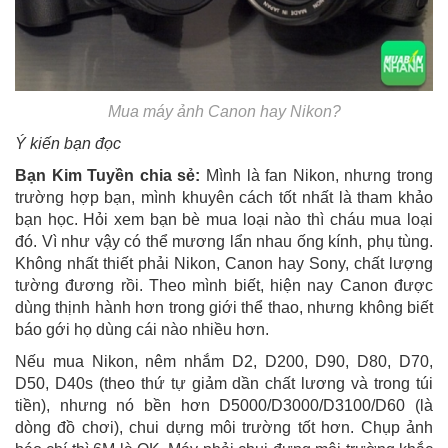
Mua máy ảnh Canon hay Nikon?
Ý kiến bạn đọc
Bạn Kim Tuyền chia sẻ:
Mình là fan Nikon, nhưng trong
trường hợp bạn, mình khuyên cách tốt nhất là tham khảo
bạn học. Hỏi xem bạn bè mua loại nào thì cháu mua loại
đó. Vì như vậy có thể mương lẩn nhau ống kính, phụ tùng.
Không nhất thiết phải Nikon, Canon hay Sony, chất lượng
tường đương rồi. Theo mình biết, hiện nay Canon được
dùng thịnh hành hơn trong giới thể thao, nhưng không biết
báo gới họ dùng cái nào nhiều hơn.
Nếu mua Nikon, nêm nhắm D2, D200, D90, D80, D70,
D50, D40s (theo thứ tự giảm dần chất lương và trong túi
tiền), nhưng nó bền hơn D5000/D3000/D3100/D60 (là
dòng đồ chơi), chui dựng môi trường tốt hơn. Chụp ảnh